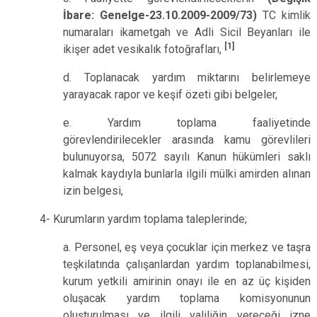
İbare: Genelge-23.10.2009-2009/73)
TC kimlik
numaraları ikametgah ve Adli Sicil Beyanları ile
[1]
ikişer adet vesikalık fotoğrafları,
d. Toplanacak yardım miktarını belirlemeye
yarayacak rapor ve keşif özeti gibi belgeler,
e. Yardım toplama faaliyetinde
görevlendirilecekler arasında kamu görevlileri
bulunuyorsa, 5072 sayılı Kanun hükümleri saklı
kalmak kaydıyla bunlarla ilgili mülki amirden alınan
izin belgesi,
4- Kurumların yardım toplama taleplerinde;
a. Personel, eş veya çocuklar için merkez ve taşra
teşkilatında çalışanlardan yardım toplanabilmesi,
kurum yetkili amirinin onayı ile en az üç kişiden
oluşacak yardım toplama komisyonunun
oluşturulması ve ilgili valiliğin vereceği izne