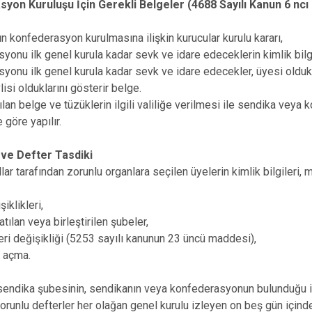
yon Kuruluşu İçin Gerekli Belgeler (4688 Sayılı Kanun 6 nc
ın konfederasyon kurulmasına ilişkin kurucular kurulu kararı,
yonu ilk genel kurula kadar sevk ve idare edeceklerin kimlik bilgi
yonu ilk genel kurula kadar sevk ve idare edecekler, üyesi olduk
isi olduklarını gösterir belge.
ılan belge ve tüzüklerin ilgili valiliğe verilmesi ile sendika veya
 göre yapılır.
r ve Defter Tasdiki
llar tarafından zorunlu organlara seçilen üyelerin kimlik bilgileri,
iklikleri,
atılan veya birleştirilen şubeler,
eri değişikliği (5253 sayılı kanunun 23 üncü maddesi),
k açma.
 sendika şubesinin, sendikanın veya konfederasyonun bulunduğu iller
orunlu defterler her olağan genel kurulu izleyen on beş gün içinde