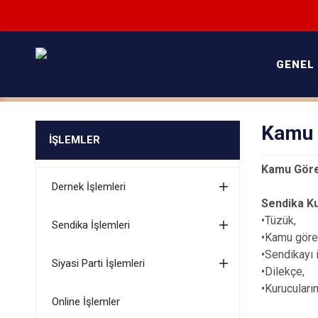
GENEL
Kamu G
İŞLEMLER
Kamu Görev
Dernek İşlemleri
Sendika Ku
•Tüzük,
Sendika İşlemleri
•Kamu görev
•Sendikayı i
Siyasi Parti İşlemleri
•Dilekçe,
•Kurucuların
Online İşlemler