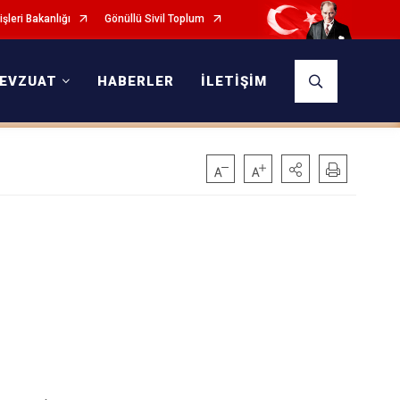
işleri Bakanlığı
Gönüllü Sivil Toplum
EVZUAT
HABERLER
İLETİŞİM
?