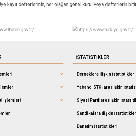
 Üye kayıt defterlerinin, her olağan genel kurul veya defterlerin b
R
İSTATİSTİKLER
lemleri
Derneklere ilişkin İstatistikler
şlemleri
Yabancı STK'lara İlişkin İstatis
ti İşlemleri
Siyasi Partilere İlişkin İstatsiti
lemler
Sendikalara İlişkin İstatistikle
Denetim İstatistikleri