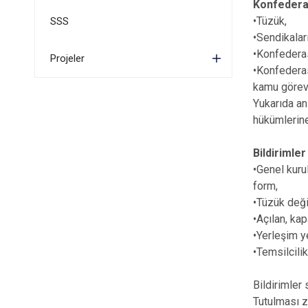
Konfederas
•Tüzük,
SSS
•Sendikalar
•Konfederas
Projeler
•Konfederas
kamu görevl
Yukarıda an
hükümlerine
Bildirimle
•Genel kuru
form,
•Tüzük değiş
•Açılan, kap
•Yerleşim y
•Temsilcili
Bildirimler
Tutulması z