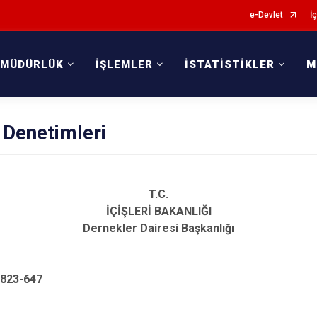
e-Devlet
İç
 MÜDÜRLÜK
İŞLEMLER
İSTATİSTİKLER
M
 Denetimleri
T.C.
İÇİŞLERİ BAKANLIĞI
Dernekler Dairesi Başkanlığı
1823-647