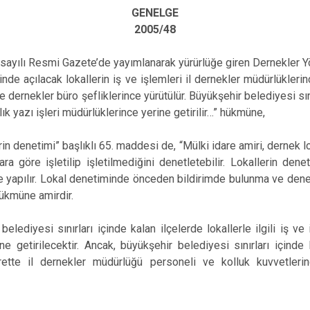
GENELGE
2005/48
sayılı Resmi Gazete’de yayımlanarak yürürlüğe giren Dernekler Yöne
nde açılacak lokallerin iş ve işlemleri il dernekler müdürlüklerin
lçe dernekler büro şefliklerince yürütülür. Büyükşehir belediyesi sın
k yazı işleri müdürlüklerince yerine getirilir…” hükmüne,
in denetimi” başlıklı 65. maddesi de, “Mülki idare amiri, dernek l
ara göre işletilip işletilmediğini denetletebilir. Lokallerin dene
kte yapılır. Lokal denetiminde önceden bildirimde bulunma ve dene
hükmüne amirdir.
belediyesi sınırları içinde kalan ilçelerde lokallerle ilgili iş v
ne getirilecektir. Ancak, büyükşehir belediyesi sınırları içinde 
rette il dernekler müdürlüğü personeli ve kolluk kuvvetler