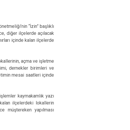
tmeliği’nin “İzin” başlıklı
ce, diğer ilçelerde açılacak
ırları içinde kalan ilçelerde
okallerinin, açma ve işletme
timi, dernekler birimleri ve
timin mesai saatleri içinde
e işlemler kaymakamlık yazı
kalan ilçelerdeki lokallerin
ince müştereken yapılması