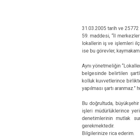
31.03.2005 tarih ve 25772 
59. maddesi, “İl merkezleri
lokallerin iş ve işlemleri i
ise bu görevler, kaymakamlı
Aynı yönetmeliğin “Lokaller
belgesinde belirtilen şartl
kolluk kuvvetlerince birli
yapılması şartı aranmaz.” 
Bu doğrultuda, büyükşehir 
işleri müdürlüklerince yeri
denetimlerinin mutlak su
gerekmektedir.
Bilgilerinize rica ederim.