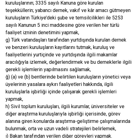
kuruluşlarının; 3335 sayılı Kanuna göre kurulan
teşekküllerin; yabancı dernek, vakıf ve kâr amacı gütmeyen
kuruluşların Türkiye’deki şube ve temsilcilikleri ile 5253
sayılı Kanunun 5 inci maddesine göre verilen her türlü
faaliyet izninin denetimini yapmak,
g) Türk vatandaşları tarafından yurtdışında kurulan dernek
ve benzeri kuruluşların kayıtlarını tutmak, kuruluş ve
faaliyetlerini yurtiçinde ve yurtdışında ilgili makamlar
aracılığıyla izlemek, değerlendirmek ve bu derneklerle ilgili
gerekli işlemlerin yapılmasını sağlamak,
ğ) (a) ve (b) bentlerinde belirtilen kuruluşların yönetici veya
üyelerinin yasalara aykırı faaliyetleri hakkında, ilgili
kuruluşlarla işbirliği içinde çalışarak gerekli işlemleri
yapmak,
h) Sivil toplum kuruluşları, ilgili kurumlar, üniversiteler ve
diğer araştırma kuruluşlarıyla işbirliği içerisinde, görev
alanına giren konularda araştırma-geliştirme çalışmalarında
bulunmak, orta ve uzun vadeli stratejileri belirlemek,
ı) Bakan tarafından verilen diğer görevleri yapmak.