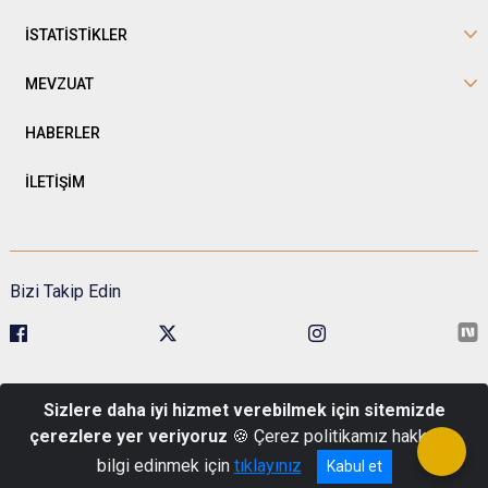
İSTATİSTİKLER
MEVZUAT
HABERLER
İLETİŞİM
Bizi Takip Edin
Sivil Toplumla İlişkiler Genel Müdürlüğü Kavaklıdere Mah. Esat Cad.
Sizlere daha iyi hizmet verebilmek için sitemizde
No:1 Pk: 06680 Çankaya/Ankara
çerezlere yer veriyoruz
🍪 Çerez politikamız hakkında
Telefon : 0 (312) 422 48 00
bilgi edinmek için
tıklayınız
Kabul et
© Türkiye Cumhuriyeti İçişleri Bakanlığı