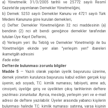
a) Yönetmelik: 31/3/2005 tarihli ve 25772 sayılı Resmî
Gazete’de yayımlanan Dernekler Yönetmeliğini,
b) Dernek: 5253 sayılı Dernekler Kanunu ve 4721 sayılı Türk
Medeni Kanununa göre kurulan dernekleri,
c) Defter: Dernekler Yönetmeliğinin 32 nci maddesinin (a)
bendinin (2) nci alt bendi gereğince dernekler tarafından
tutulan Üye Kayıt Defterini,
d) Yerleşim yeri: Bu Tebliğ ve Dernekler Yönetmeliği ile bu
Yönetmeliğin ekinde yer alan "yerleşim yeri" ibareleri
ikametgâh adresini
ifade eder.
Defterde bulunması zorunlu bilgiler
Madde 5
— Yazılı olarak yapılan üyelik başvurusu üzerine,
dernek yönetim kurulunca başvurusu kabul edilen gerçek kişi
üyenin; adı soyadı, T.C. kimlik numarası, tabiiyeti, anne adı,
cinsiyeti, üyeliğe giriş ve üyelikten çıkış tarihlerinin deftere
yazılması zorunludur. Ayrıca, mesleği, yerleşim yeri ve e-mail
adresi de deftere yazılabilir. Üyeler arasında yabancı kişilerin
bulunması halinde T.C. kimlik numarası satırına, varsa kişinin