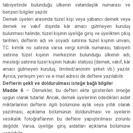
tabiiyetinde bulunduğu ülkenin vatandaşlık numarası ve
benzeri bilgiler yazılır.
Dernek üyeleri arasında tüzel kişi veya yabancı dernek veya
dernek ve vakıf dışında kâr amacı gütmeyen kuruluş
bulunması halinde; tüzel kişinin üyeliğe giriş ve üyelikten çıkış
tarihleri, defterin adı ve soyadı satırına tüzel kişinin unvanı,
T.C. kimlik no satırına varsa vergi kimlik numarası, tabiiyeti
satırına tüzel kişinin merkezinin bulunduğu ülkenin adı,
mesleği satırına tüzel kişinin hukuki statüsü (dernek, vakıf, kâr
amacı gütmeyen kuruluş, limited/anonim şirket vb.) yazılır.
Ayrıca, yerleşim yeri ve e-mail adresi de deftere yazılabilir.
Defterin şekli ve doldurulması isteğe bağlı bilgile
r
Madde 6
— Dernekler, bu defteri ekte gösterilen örneğe
uygun olarak tutarlar. Ancak, dernek üyelerinin ödedikleri aidat
miktarlarının defterin ilgili bölümüne aylık veya yıllık olarak
yazılması, açıklama bölümünün doldurulması ve üyelerin
vesikalık fotoğraflarının bu deftere yapıştırılması zorunlu
değildir. Varsa, üyeliğe giriş aidatları açıklama bölümüne