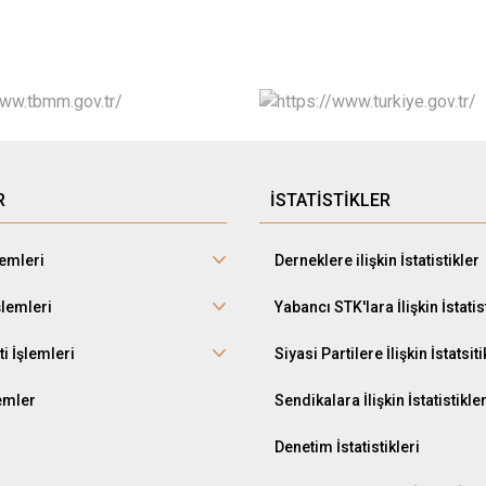
R
İSTATİSTİKLER
lemleri
Derneklere ilişkin İstatistikler
şlemleri
Yabancı STK'lara İlişkin İstatis
ti İşlemleri
Siyasi Partilere İlişkin İstatsiti
lemler
Sendikalara İlişkin İstatistikle
Denetim İstatistikleri