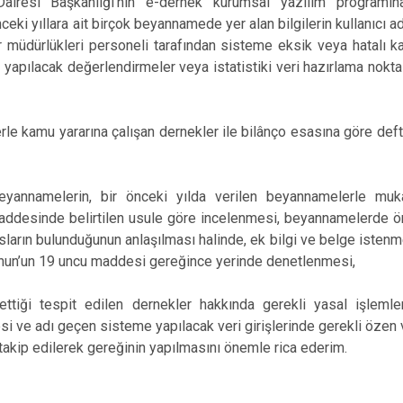
airesi Başkanlığı’nın e-dernek kurumsal yazılım programına 
ki yıllara ait birçok beyannamede yer alan bilgilerin kullanıcı a
er müdürlükleri personeli tarafından sisteme eksik veya hatalı ka
 yapılacak değerlendirmeler veya istatistiki veri hazırlama nokta
rle kamu yararına çalışan dernekler ile bilânço esasına göre deft
eyannamelerin, bir önceki yılda verilen beyannamelerle mu
addesinde belirtilen usule göre incelenmesi, beyannamelerde öne
ların bulunduğunun anlaşılması halinde, ek bilgi ve belge istenmek
Kanun’un 19 uncu maddesi gereğince yerinde denetlenmesi,
ettiği tespit edilen dernekler hakkında gerekli yasal işlemle
si ve adı geçen sisteme yapılacak veri girişlerinde gerekli özen 
takip edilerek gereğinin yapılmasını önemle rica ederim.