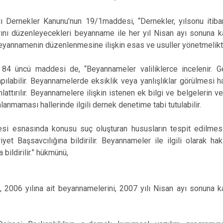
ı Dernekler Kanunu’nun 19/1maddesi, “Dernekler, yılsonu itibarıy
rını düzenleyecekleri beyanname ile her yıl Nisan ayı sonuna k
eyannamenin düzenlenmesine ilişkin esas ve usuller yönetmelikt
 84 üncü maddesi de, “Beyannameler valiliklerce incelenir. G
ılabilir. Beyannamelerde eksiklik veya yanlışlıklar görülmesi ha
lattırılır. Beyannamelere ilişkin istenen ek bilgi ve belgelerin 
nmaması hallerinde ilgili dernek denetime tabi tutulabilir.
i esnasında konusu suç oluşturan hususların tespit edilmesi h
et Başsavcılığına bildirilir. Beyannameler ile ilgili olarak hak
 bildirilir.” hükmünü,
, 2006 yılına ait beyannamelerini, 2007 yılı Nisan ayı sonuna k