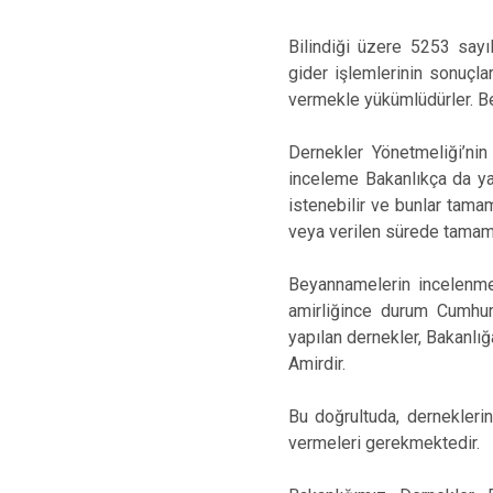
Bilindiği üzere 5253 sayıl
gider işlemlerinin sonuçla
vermekle yükümlüdürler. B
Dernekler Yönetmeliği’nin
inceleme Bakanlıkça da yap
istenebilir ve bunlar tamam
veya verilen sürede tamamla
Beyannamelerin incelenmes
amirliğince durum Cumhuriy
yapılan dernekler, Bakanlığa
Amirdir.
Bu doğrultuda, derneklerin
vermeleri gerekmektedir.