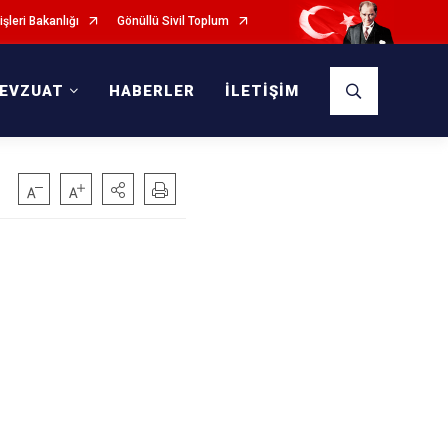
işleri Bakanlığı
Gönüllü Sivil Toplum
EVZUAT
HABERLER
İLETİŞİM
en.)-2006