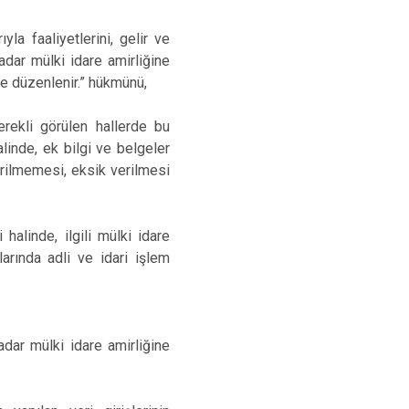
la faaliyetlerini, gelir ve
adar mülki idare amirliğine
e düzenlenir.” hükmünü,
erekli görülen hallerde bu
linde, ek bilgi ve belgeler
verilmemesi, eksik verilmesi
alinde, ilgili mülki idare
larında adli ve idari işlem
adar mülki idare amirliğine