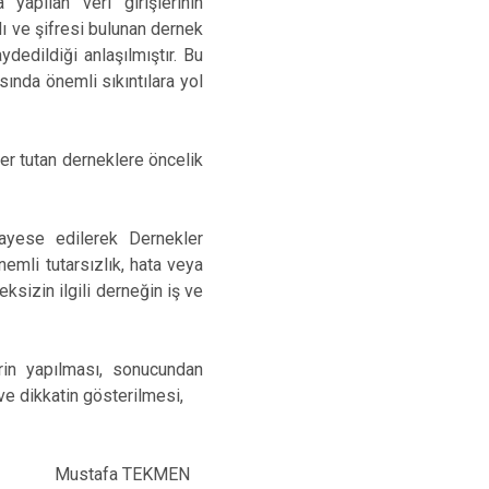
yapılan veri girişlerinin
dı ve şifresi bulunan dernek
ydedildiği anlaşılmıştır. Bu
sında önemli sıkıntılara yol
er tutan derneklere öncelik
kayese edilerek Dernekler
mli tutarsızlık, hata veya
sizin ilgili derneğin iş ve
rin yapılması, sonucundan
ve dikkatin gösterilmesi,
Mustafa TEKMEN