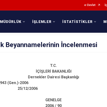
e-Devlet
İç
 MÜDÜRLÜK
İŞLEMLER
İSTATİSTİKLER
M
k Beyannamelerinin İncelenmesi
T.C.
İÇİŞLERİ BAKANLIĞI
Dernekler Dairesi Başkanlığı
50DDB0000007/4943 (G
/2006
GENELGE
2006 / 90