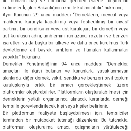
ile bunların baş ve sonlarına getirilen eklerle oluşturulan
kelimeler İçişleri Bakanlığının izni ile kullanılabilir.” hükmünü,
Aynı Kanunun 29 uncu maddesi “Derneklerin, mevcut veya
mahkeme kararıyla kapatılmış veya feshedilmiş bir siyasî
partinin, bir sendikanın veya üst kuruluşun, bir derneğin veya
üst kuruluşun adını, amblemini, rumuzunu, rozetini ve benzeri
işaretleri ya da başka bir ülkeye ve daha önce kurulmuş Türk
devletlerine ait bayrak, amblem ve flamaları kullanmaları
yasaktır.” hükmünü,
Dernekler Yönetmeliği’nin 94 üncü maddesi “Dernekler,
amaçları ile ilgisi bulunan ve kanunlarla yasaklanmayan
alanlarda, diğer dernek, vakıf, sendika ve benzeri sivil toplum
kuruluşlarıyla ortak bir amacı gerçekleştirmek üzere
platformlar oluşturabilirler. Platformların oluşturulabilmesi için
derneklerin yetkili organlarınca alınacak kararlarda, derneği
temsille görevlendirilecek kişi veya kişiler belirlenir.
Bir platformun faaliyete başlayabilmesi için, temsilciler
tarafından bir mutabakat tutanağı düzenlenir. Bu tutanakta,
platformun oluşturulma amacı, çalışmaların yürütüleceği